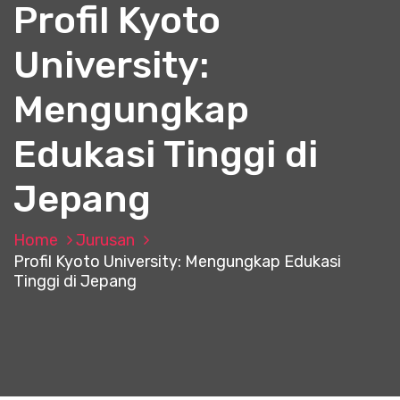
Profil Kyoto
University:
Mengungkap
Edukasi Tinggi di
Jepang
Home
Jurusan
Profil Kyoto University: Mengungkap Edukasi
Tinggi di Jepang