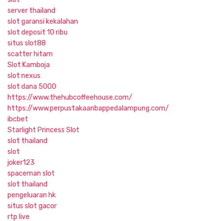
server thailand
slot garansi kekalahan
slot deposit 10 ribu
situs slot88
scatter hitam
Slot Kamboja
slot nexus
slot dana 5000
https://www.thehubcoffeehouse.com/
https://www.perpustakaanbappedalampung.com/
ibcbet
Starlight Princess Slot
slot thailand
slot
joker123
spaceman slot
slot thailand
pengeluaran hk
situs slot gacor
rtp live