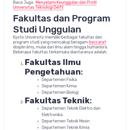
Baca Juga :
Menyelami Keunggulan dan Profil
Universitas Teknologi Delft
Fakultas dan Program
Studi Unggulan
Kyoto University memiliki berbagai fakultas dan
program studi yang mencakup beragam
baccarat
disiplin ilmu, mulai dari ilmu alam hingga humaniora.
Beberapa fakultas terkemuka diantaranya adalah:
Fakultas Ilmu
Pengetahuan
:
Departemen Fisika
Departemen Kimia
Departemen Biologi
Fakultas Teknik
:
Departemen Teknik Elektro dan
Elektronika
Departemen Teknik Mesin
Departemen Teknik Kimia