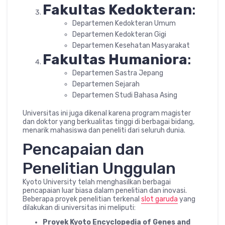
Fakultas Kedokteran
:
Departemen Kedokteran Umum
Departemen Kedokteran Gigi
Departemen Kesehatan Masyarakat
Fakultas Humaniora
:
Departemen Sastra Jepang
Departemen Sejarah
Departemen Studi Bahasa Asing
Universitas ini juga dikenal karena program magister
dan doktor yang berkualitas tinggi di berbagai bidang,
menarik mahasiswa dan peneliti dari seluruh dunia.
Pencapaian dan
Penelitian Unggulan
Kyoto University telah menghasilkan berbagai
pencapaian luar biasa dalam penelitian dan inovasi.
Beberapa proyek penelitian terkenal
slot garuda
yang
dilakukan di universitas ini meliputi:
Proyek Kyoto Encyclopedia of Genes and