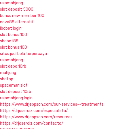
rajamahjong
slot deposit 5000
bonus new member 100
nova88 alternatif
ibcbet login
slot bonus 100
sbobet88
slot bonus 100
situs judi bola terpercaya
rajamahjong
slot depo 10rb
mahjong
sbotop
spaceman slot
slot deposit 10rb
rajamahjong login
https://www.drjeppson.com/our-services--treatments
https://drjoseroiz.com/especialista/
https://www.drjeppson.com/resources
https://drjoseroiz.com/contacto/