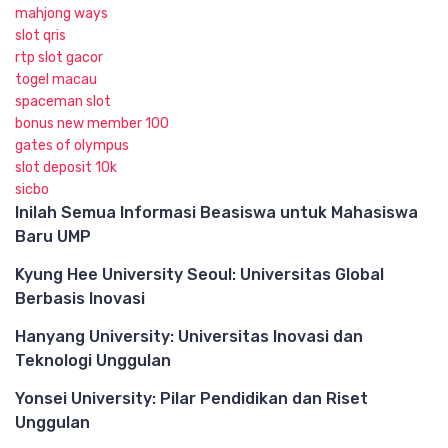
mahjong ways
slot qris
rtp slot gacor
togel macau
spaceman slot
bonus new member 100
gates of olympus
slot deposit 10k
sicbo
Inilah Semua Informasi Beasiswa untuk Mahasiswa
Baru UMP
Kyung Hee University Seoul: Universitas Global
Berbasis Inovasi
Hanyang University: Universitas Inovasi dan
Teknologi Unggulan
Yonsei University: Pilar Pendidikan dan Riset
Unggulan