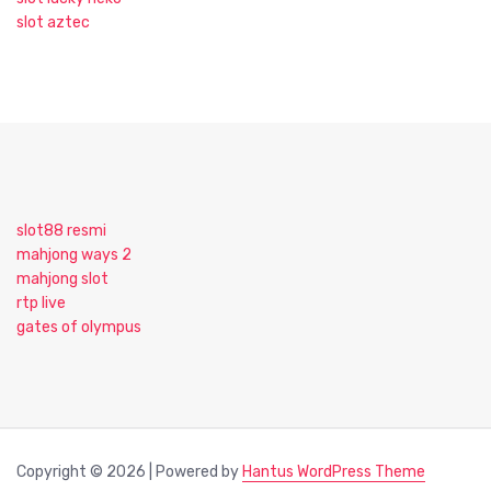
slot aztec
slot88 resmi
mahjong ways 2
mahjong slot
rtp live
gates of olympus
Copyright © 2026 | Powered by
Hantus WordPress Theme