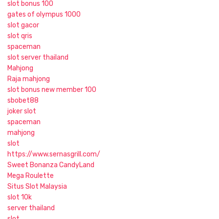
slot bonus 100
gates of olympus 1000
slot gacor
slot qris
spaceman
slot server thailand
Mahjong
Raja mahjong
slot bonus new member 100
sbobet88
joker slot
spaceman
mahjong
slot
https://www.sernasgrill.com/
Sweet Bonanza CandyLand
Mega Roulette
Situs Slot Malaysia
slot 10k
server thailand
slot