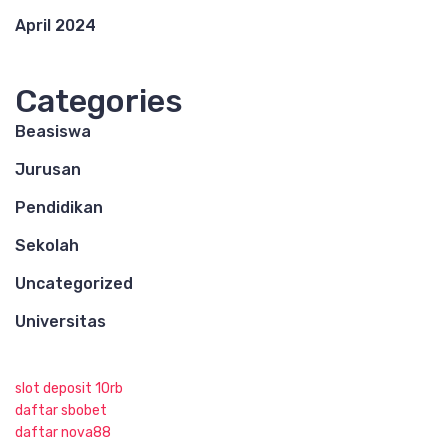
April 2024
Categories
Beasiswa
Jurusan
Pendidikan
Sekolah
Uncategorized
Universitas
slot deposit 10rb
daftar sbobet
daftar nova88