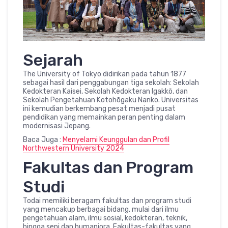
Sejarah
The University of Tokyo didirikan pada tahun 1877
sebagai hasil dari penggabungan tiga sekolah: Sekolah
Kedokteran Kaisei, Sekolah Kedokteran Igakkō, dan
Sekolah Pengetahuan Kotohōgaku Nanko. Universitas
ini kemudian berkembang pesat menjadi pusat
pendidikan yang memainkan peran penting dalam
modernisasi Jepang.
Baca Juga :
Menyelami Keunggulan dan Profil
Northwestern University 2024
Fakultas dan Program
Studi
Todai memiliki beragam fakultas dan program studi
yang mencakup berbagai bidang, mulai dari ilmu
pengetahuan alam, ilmu sosial, kedokteran, teknik,
hingga seni dan humaniora. Fakultas-fakultas yang