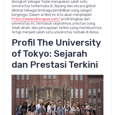
disingkat sebagai Todai merupakan salah satu
universitas terkemuka di Jepang dan secara global
dikenal sebagai lembaga pendidikan yang sangat
bergengsi. Dalam artikel ini, kita akan menjelajahi
https://www.clinicajure.com/
profil lengkap dari
universitas ini, termasuk sejarahnya, prestasi yang
telah diraih, dan pencapaian terkini yang membuatnya
tetap menjadi salah satu universitas terbaik di dunia.
Profil The University
of Tokyo: Sejarah
dan Prestasi Terkini