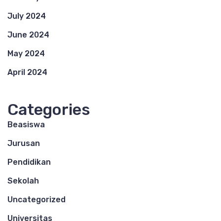
July 2024
June 2024
May 2024
April 2024
Categories
Beasiswa
Jurusan
Pendidikan
Sekolah
Uncategorized
Universitas