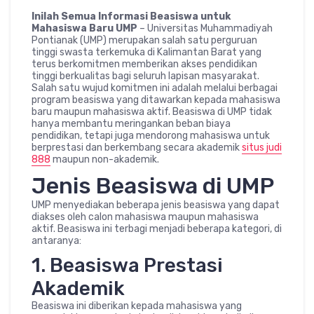
Inilah Semua Informasi Beasiswa untuk
Mahasiswa Baru UMP
– Universitas Muhammadiyah
Pontianak (UMP) merupakan salah satu perguruan
tinggi swasta terkemuka di Kalimantan Barat yang
terus berkomitmen memberikan akses pendidikan
tinggi berkualitas bagi seluruh lapisan masyarakat.
Salah satu wujud komitmen ini adalah melalui berbagai
program beasiswa yang ditawarkan kepada mahasiswa
baru maupun mahasiswa aktif. Beasiswa di UMP tidak
hanya membantu meringankan beban biaya
pendidikan, tetapi juga mendorong mahasiswa untuk
berprestasi dan berkembang secara akademik
situs judi
888
maupun non-akademik.
Jenis Beasiswa di UMP
UMP menyediakan beberapa jenis beasiswa yang dapat
diakses oleh calon mahasiswa maupun mahasiswa
aktif. Beasiswa ini terbagi menjadi beberapa kategori, di
antaranya:
1. Beasiswa Prestasi
Akademik
Beasiswa ini diberikan kepada mahasiswa yang