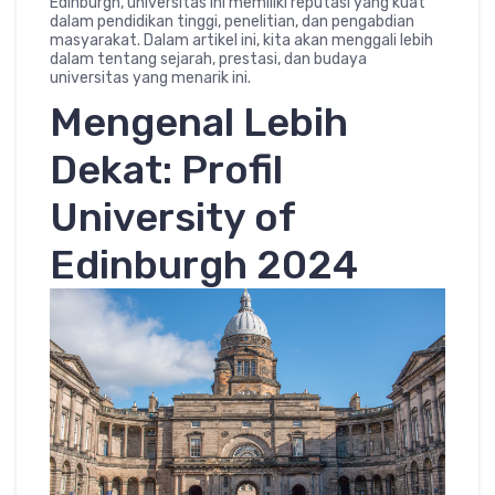
Edinburgh, universitas ini memiliki reputasi yang kuat
dalam pendidikan tinggi, penelitian, dan pengabdian
masyarakat. Dalam artikel ini, kita akan menggali lebih
dalam tentang sejarah, prestasi, dan budaya
universitas yang menarik ini.
Mengenal Lebih
Dekat: Profil
University of
Edinburgh 2024