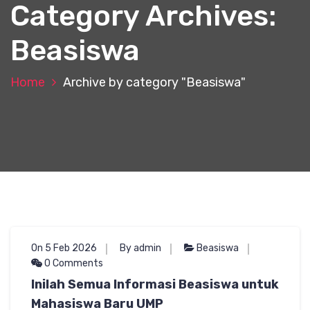
Category Archives:
Beasiswa
Home
Archive by category "Beasiswa"
On 5 Feb 2026
By admin
Beasiswa
0 Comments
Inilah Semua Informasi Beasiswa untuk
Mahasiswa Baru UMP