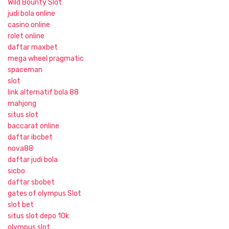
Wild Bounty Slot
judi bola online
casino online
rolet online
daftar maxbet
mega wheel pragmatic
spaceman
slot
link alternatif bola 88
mahjong
situs slot
baccarat online
daftar ibcbet
nova88
daftar judi bola
sicbo
daftar sbobet
gates of olympus Slot
slot bet
situs slot depo 10k
olympus slot