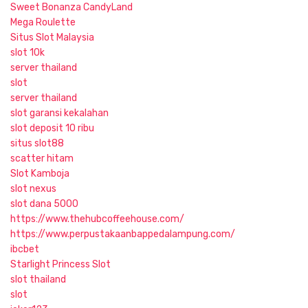
Sweet Bonanza CandyLand
Mega Roulette
Situs Slot Malaysia
slot 10k
server thailand
slot
server thailand
slot garansi kekalahan
slot deposit 10 ribu
situs slot88
scatter hitam
Slot Kamboja
slot nexus
slot dana 5000
https://www.thehubcoffeehouse.com/
https://www.perpustakaanbappedalampung.com/
ibcbet
Starlight Princess Slot
slot thailand
slot