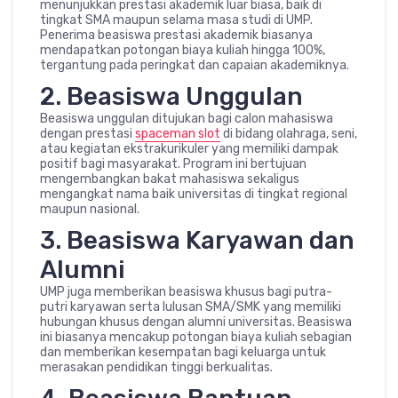
menunjukkan prestasi akademik luar biasa, baik di
tingkat SMA maupun selama masa studi di UMP.
Penerima beasiswa prestasi akademik biasanya
mendapatkan potongan biaya kuliah hingga 100%,
tergantung pada peringkat dan capaian akademiknya.
2. Beasiswa Unggulan
Beasiswa unggulan ditujukan bagi calon mahasiswa
dengan prestasi
spaceman slot
di bidang olahraga, seni,
atau kegiatan ekstrakurikuler yang memiliki dampak
positif bagi masyarakat. Program ini bertujuan
mengembangkan bakat mahasiswa sekaligus
mengangkat nama baik universitas di tingkat regional
maupun nasional.
3. Beasiswa Karyawan dan
Alumni
UMP juga memberikan beasiswa khusus bagi putra-
putri karyawan serta lulusan SMA/SMK yang memiliki
hubungan khusus dengan alumni universitas. Beasiswa
ini biasanya mencakup potongan biaya kuliah sebagian
dan memberikan kesempatan bagi keluarga untuk
merasakan pendidikan tinggi berkualitas.