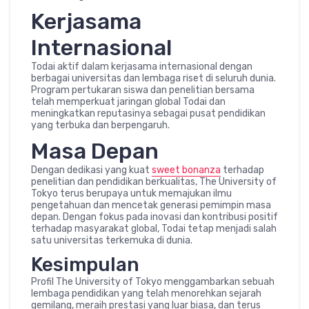
Kerjasama
Internasional
Todai aktif dalam kerjasama internasional dengan
berbagai universitas dan lembaga riset di seluruh dunia.
Program pertukaran siswa dan penelitian bersama
telah memperkuat jaringan global Todai dan
meningkatkan reputasinya sebagai pusat pendidikan
yang terbuka dan berpengaruh.
Masa Depan
Dengan dedikasi yang kuat
sweet bonanza
terhadap
penelitian dan pendidikan berkualitas, The University of
Tokyo terus berupaya untuk memajukan ilmu
pengetahuan dan mencetak generasi pemimpin masa
depan. Dengan fokus pada inovasi dan kontribusi positif
terhadap masyarakat global, Todai tetap menjadi salah
satu universitas terkemuka di dunia.
Kesimpulan
Profil The University of Tokyo menggambarkan sebuah
lembaga pendidikan yang telah menorehkan sejarah
gemilang, meraih prestasi yang luar biasa, dan terus