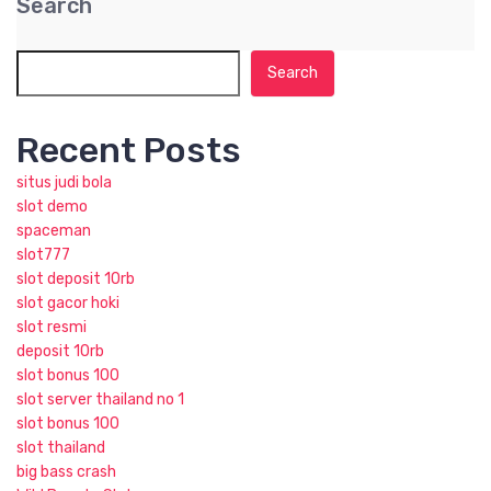
Search
Search
Recent Posts
situs judi bola
slot demo
spaceman
slot777
slot deposit 10rb
slot gacor hoki
slot resmi
deposit 10rb
slot bonus 100
slot server thailand no 1
slot bonus 100
slot thailand
big bass crash