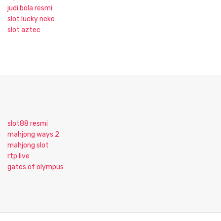
judi bola resmi
slot lucky neko
slot aztec
slot88 resmi
mahjong ways 2
mahjong slot
rtp live
gates of olympus