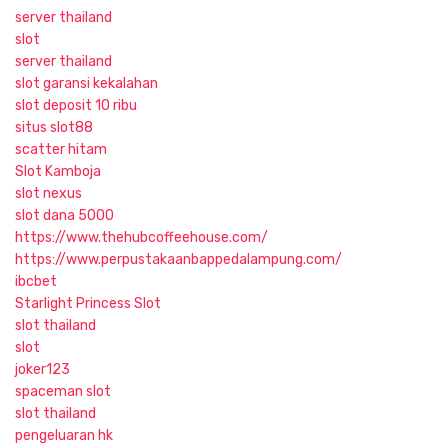
server thailand
slot
server thailand
slot garansi kekalahan
slot deposit 10 ribu
situs slot88
scatter hitam
Slot Kamboja
slot nexus
slot dana 5000
https://www.thehubcoffeehouse.com/
https://www.perpustakaanbappedalampung.com/
ibcbet
Starlight Princess Slot
slot thailand
slot
joker123
spaceman slot
slot thailand
pengeluaran hk