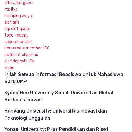
situs slot gacor
rtp live
mahjong ways
slot qris
rtp slot gacor
togel macau
spaceman slot
bonus new member 100
gates of olympus
slot deposit 10k
sicbo
Inilah Semua Informasi Beasiswa untuk Mahasiswa
Baru UMP
Kyung Hee University Seoul: Universitas Global
Berbasis Inovasi
Hanyang University: Universitas Inovasi dan
Teknologi Unggulan
Yonsei University: Pilar Pendidikan dan Riset