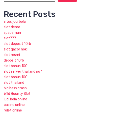
Recent Posts
situs judi bola
slot demo
spaceman
slot777
slot deposit 10rb
slot gacor hoki
slot resmi
deposit 10rb
slot bonus 100
slot server thailand no 1
slot bonus 100
slot thailand
big bass crash
Wild Bounty Slot
judi bola online
casino online
rolet online