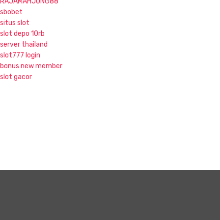
RAJAMAHJONG88
sbobet
situs slot
slot depo 10rb
server thailand
slot777 login
bonus new member
slot gacor
S
k
i
p
t
o
c
o
n
t
e
n
t