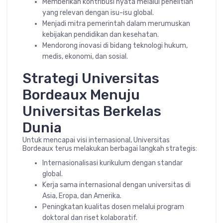
Memberikan kontribusi nyata melalui penelitian
yang relevan dengan isu-isu global.
Menjadi mitra pemerintah dalam merumuskan
kebijakan pendidikan dan kesehatan.
Mendorong inovasi di bidang teknologi hukum,
medis, ekonomi, dan sosial.
Strategi Universitas
Bordeaux Menuju
Universitas Berkelas
Dunia
Untuk mencapai visi internasional, Universitas
Bordeaux terus melakukan berbagai langkah strategis:
Internasionalisasi kurikulum dengan standar
global.
Kerja sama internasional dengan universitas di
Asia, Eropa, dan Amerika.
Peningkatan kualitas dosen melalui program
doktoral dan riset kolaboratif.