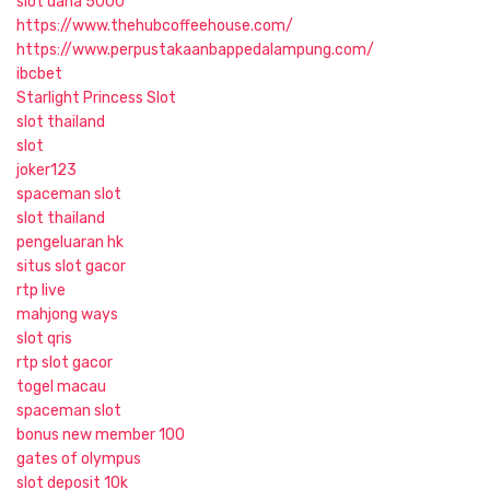
slot dana 5000
https://www.thehubcoffeehouse.com/
https://www.perpustakaanbappedalampung.com/
ibcbet
Starlight Princess Slot
slot thailand
slot
joker123
spaceman slot
slot thailand
pengeluaran hk
situs slot gacor
rtp live
mahjong ways
slot qris
rtp slot gacor
togel macau
spaceman slot
bonus new member 100
gates of olympus
slot deposit 10k