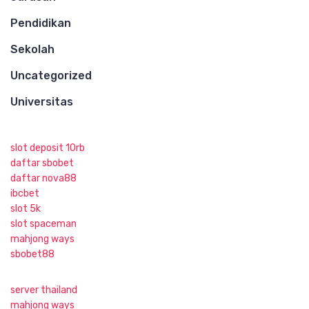
Pendidikan
Sekolah
Uncategorized
Universitas
slot deposit 10rb
daftar sbobet
daftar nova88
ibcbet
slot 5k
slot spaceman
mahjong ways
sbobet88
server thailand
mahjong ways