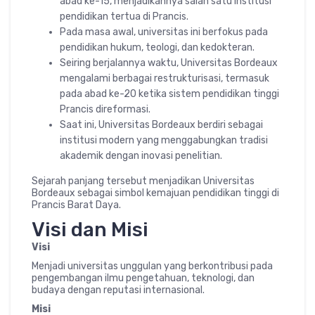
abad ke-15, menjadikannya salah satu institusi
pendidikan tertua di Prancis.
Pada masa awal, universitas ini berfokus pada
pendidikan hukum, teologi, dan kedokteran.
Seiring berjalannya waktu, Universitas Bordeaux
mengalami berbagai restrukturisasi, termasuk
pada abad ke-20 ketika sistem pendidikan tinggi
Prancis direformasi.
Saat ini, Universitas Bordeaux berdiri sebagai
institusi modern yang menggabungkan tradisi
akademik dengan inovasi penelitian.
Sejarah panjang tersebut menjadikan Universitas
Bordeaux sebagai simbol kemajuan pendidikan tinggi di
Prancis Barat Daya.
Visi dan Misi
Visi
Menjadi universitas unggulan yang berkontribusi pada
pengembangan ilmu pengetahuan, teknologi, dan
budaya dengan reputasi internasional.
Misi