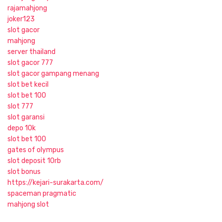
rajamahjong
joker123
slot gacor
mahjong
server thailand
slot gacor 777
slot gacor gampang menang
slot bet kecil
slot bet 100
slot 777
slot garansi
depo 10k
slot bet 100
gates of olympus
slot deposit 10rb
slot bonus
https://kejari-surakarta.com/
spaceman pragmatic
mahjong slot