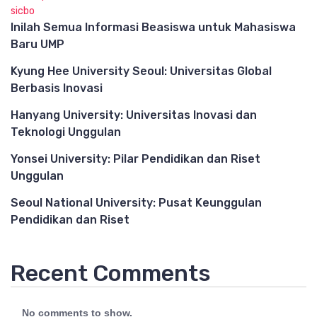
sicbo
Inilah Semua Informasi Beasiswa untuk Mahasiswa
Baru UMP
Kyung Hee University Seoul: Universitas Global
Berbasis Inovasi
Hanyang University: Universitas Inovasi dan
Teknologi Unggulan
Yonsei University: Pilar Pendidikan dan Riset
Unggulan
Seoul National University: Pusat Keunggulan
Pendidikan dan Riset
Recent Comments
No comments to show.