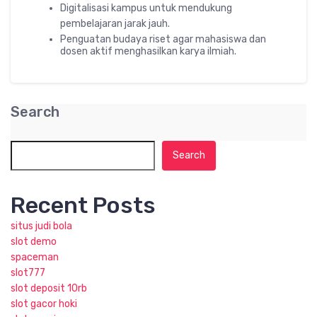
Digitalisasi kampus untuk mendukung
pembelajaran jarak jauh.
Penguatan budaya riset agar mahasiswa dan
dosen aktif menghasilkan karya ilmiah.
Search
Search
Recent Posts
situs judi bola
slot demo
spaceman
slot777
slot deposit 10rb
slot gacor hoki