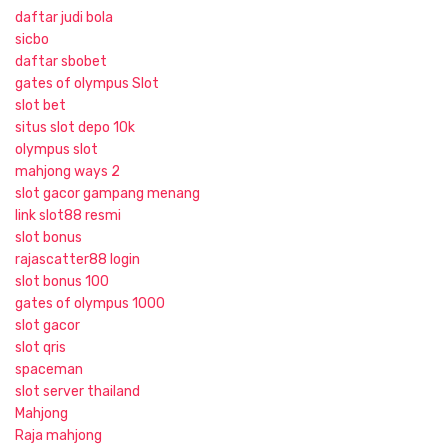
daftar judi bola
sicbo
daftar sbobet
gates of olympus Slot
slot bet
situs slot depo 10k
olympus slot
mahjong ways 2
slot gacor gampang menang
link slot88 resmi
slot bonus
rajascatter88 login
slot bonus 100
gates of olympus 1000
slot gacor
slot qris
spaceman
slot server thailand
Mahjong
Raja mahjong