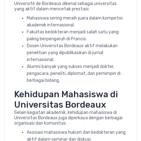
Université de Bordeaux dikenal sebagai universitas
yang aktif dalam mencetak prestasi:
Mahasiswa sering meraih juara dalam kompetisi
akademik internasional.
Fakultas kedokteran menjadi salah satu yang
paling berpengaruh di Prancis.
Dosen Universitas Bordeaux aktif melakukan
penelitian yang dipublikasikan di jurnal
internasional.
Alumni banyak yang sukses menjadi dokter,
pengacara, peneliti, diplomat, dan pemimpin di
berbagai bidang.
Kehidupan Mahasiswa di
Universitas Bordeaux
Selain kegiatan akademik, kehidupan mahasiswa di
Universitas Bordeaux juga diperkaya dengan berbagai
organisasi dan komunitas:
Asosiasi mahasiswa hukum dan kedokteran yang
aktif dalam seminar dan diskusi.