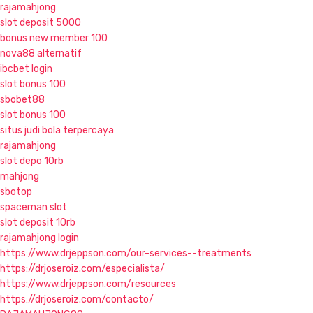
rajamahjong
slot deposit 5000
bonus new member 100
nova88 alternatif
ibcbet login
slot bonus 100
sbobet88
slot bonus 100
situs judi bola terpercaya
rajamahjong
slot depo 10rb
mahjong
sbotop
spaceman slot
slot deposit 10rb
rajamahjong login
https://www.drjeppson.com/our-services--treatments
https://drjoseroiz.com/especialista/
https://www.drjeppson.com/resources
https://drjoseroiz.com/contacto/